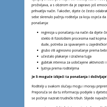
proživljava, a s obzirom da je zapravo još emocio
prihvatljiv način. Također, dijete će često odabr
sebe skrenulo pažnju roditelja za koju osjeća da 
ponašanja:
regresija u ponašanju na način da dijete či
steklo ili fiziološkim procesima nad kojima 
dude, potreba za spavanjem u zajedničkom
grubo i/ili agresivno ponašanje prema bebi 
učestalo plakanje i izražena tuga
gubitak interesa za uobičajene aktivnosti i
ljutnja prema roditeljima
Je li moguće izbjeći ta ponašanja i doživljaje
Roditelji u svakom slučaju mogu i moraju pripremi
Preporuča se da tu informaciju podijele s djetet
se počinje nazirati trudnički trbuh. Slijede najvažn