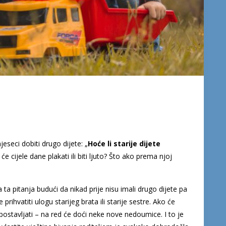
jeseci dobiti drugo dijete: „
Hoće li starije dijete
e cijele dane plakati ili biti ljuto? Što ako prema njoj
a ta pitanja budući da nikad prije nisu imali drugo dijete pa
rihvatiti ulogu starijeg brata ili starije sestre. Ako će
 postavljati – na red će doći neke nove nedoumice. I to je