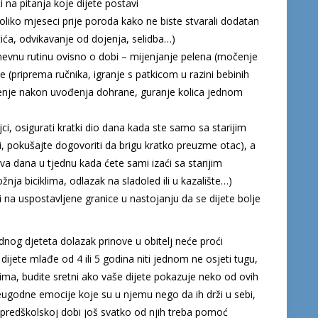
i na pitanja koje dijete postavi
koliko mjeseci prije poroda kako ne biste stvarali dodatan
ića, odvikavanje od dojenja, selidba…)
u dnevnu rutinu ovisno o dobi – mijenjanje pelena (močenje
 (priprema ručnika, igranje s patkicom u razini bebinih
jenje nakon uvođenja dohrane, guranje kolica jednom
ci, osigurati kratki dio dana kada ste samo sa starijim
, pokušajte dogovoriti da brigu kratko preuzme otac), a
dva dana u tjednu kada ćete sami izaći sa starijim
ožnja biciklima, odlazak na sladoled ili u kazalište…)
ti na uspostavljene granice u nastojanju da se dijete bolje
dnog djeteta dolazak prinove u obitelj neće proći
dijete mlađe od 4 ili 5 godina niti jednom ne osjeti tugu,
ečima, budite sretni ako vaše dijete pokazuje neko od ovih
eugodne emocije koje su u njemu nego da ih drži u sebi,
 U predškolskoj dobi još svatko od njih treba pomoć