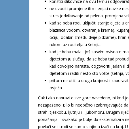
koristiti slikovnice na ovu temu i odgovarat
ne uvoditi promjene ili mijenjati navike ne
stres (odvikavanje od pelena, promjena vrt
kad se beba rodi, uključiti starije dijete 
blazinica vodom, otvaranje kreme), kupanje
očiju, odabir između dvije pidžame), hran
rukom uz roditelja u šetnji…
kad je beba mala i još sasvim ovisna o maj
djetetom (u slučaju da se beba tad probudi
kad dovoljno naraste, dogovoriti jedan ili 
djetetom i raditi nešto što volite (šetnja, v
pritom ne otići u drugu krajnost i zaboravi
osjeća
Čak i ako napravite sve gore navedeno, ni kod je
nezapaženo. Bilo bi neobično i zabrinjavajuće da 
strah, tjeskobu, ljutnju ili ljubomoru. Drugim rij
ponašanja – svakako je bolje da eksternalizira n
povlači se i trudi se samo s njima izaći na kraj.