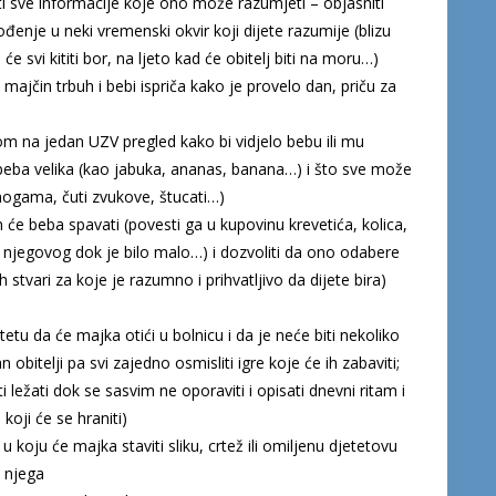
iti sve informacije koje ono može razumjeti – objasniti
đenje u neki vremenski okvir koji dijete razumije (blizu
 svi kititi bor, na ljeto kad će obitelj biti na moru…)
 majčin trbuh i bebi ispriča kako je provelo dan, priču za
kom na jedan UZV pregled kako bi vidjelo bebu ili mu
e beba velika (kao jabuka, ananas, banana…) i što sve može
ogama, čuti zvukove, štucati…)
m će beba spavati (povesti ga u kupovinu krevetića, kolica,
 – njegovog dok je bilo malo…) i dozvoliti da ono odabere
h stvari za koje je razumno i prihvatljivo da dijete bira)
tetu da će majka otići u bolnicu i da je neće biti nekoliko
n obitelji pa svi zajedno osmisliti igre koje će ih zabaviti;
ležati dok se sasvim ne oporaviti i opisati dnevni ritam i
koji će se hraniti)
 u koju će majka staviti sliku, crtež ili omiljenu djetetovu
a njega