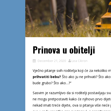
Prinova u obitelji
December 21, 2020
Lea Cikron
Vječno pitanje svih roditelja koji će za nekoliko m
prihvatiti bebu?
Što ako ju ne prihvati? Što ako ć
bude grubo? Što ako…?“
Sasvim je razumljivo da si roditelji postavljaju sv
ne mogu pretpostaviti kako će njihovo prvo dijete p
nekad imati treće dijete, ova si pitanja više neće