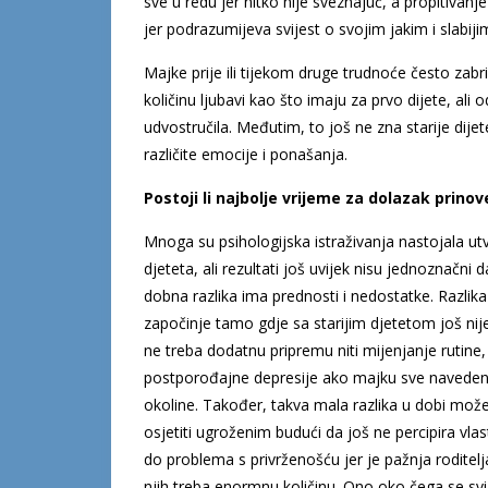
sve u redu jer nitko nije sveznajuć, a propitivanj
jer podrazumijeva svijest o svojim jakim i slabij
Majke prije ili tijekom druge trudnoće često zabr
količinu ljubavi kao što imaju za prvo dijete, a
udvostručila. Međutim, to još ne zna starije dijete
različite emocije i ponašanja.
Postoji li najbolje vrijeme za dolazak prinove
Mnoga su psihologijska istraživanja nastojala utv
djeteta, ali rezultati još uvijek nisu jednoznačni 
dobna razlika ima prednosti i nedostatke. Razli
započinje tamo gdje sa starijim djetetom još nije
ne treba dodatnu pripremu niti mijenjanje rutine, 
postporođajne depresije ako majku sve naveden
okoline. Također, takva mala razlika u dobi može 
osjetiti ugroženim budući da još ne percipira vlast
do problema s privrženošću jer je pažnja roditelj
njih treba enormnu količinu. Ono oko čega se svi 