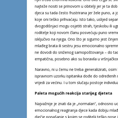
najteže nositi se prinovom u obitelji jer je ta do
djeca su tada često frustrirana jer žele puno, a 
koje oni teško prihvaćaju. Isto tako, uslijed sepa
dvogodišnjaci mogu osjetiti strah, tjeskobu ili u
roditelje koji novom članu posvećuju puno vreme
isključivo na njega. Ono što je sigurno jest činj
mlađeg brata ili sestru jesu emocionalno spremnija
ne dovodi do sniženog samopoštovanja – do tada su
empatična, posebno ako su boravila u vršnjačko
Naravno, ni u čemu ne treba generalizirati, osi
ispravnom uzorku ispitanika dođe do određenih r
vrijedi za većinu. I u tom slučaju postoje individu
Paleta mogućih reakcija starijeg djeteta
Najvažnije je znati da je „normalan“, odnosno uob
emocionalnog reagiranja djece kada dobiju mlađeg 
dječje ponašanje s kojim se roditelji teško nose