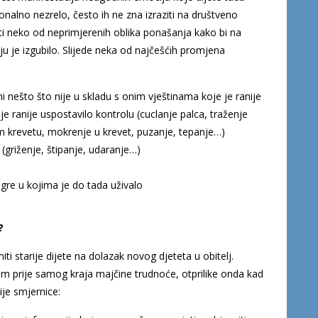
nalno nezrelo, često ih ne zna izraziti na društveno
ati neko od neprimjerenih oblika ponašanja kako bi na
ju je izgubilo. Slijede neka od najčešćih promjena
ni nešto što nije u skladu s onim vještinama koje je ranije
je ranije uspostavilo kontrolu (cuclanje palca, traženje
 krevetu, mokrenje u krevet, puzanje, tepanje…)
(griženje, štipanje, udaranje…)
 igre u kojima je do tada uživalo
?
ti starije dijete na dolazak novog djeteta u obitelj.
om prije samog kraja majčine trudnoće, otprilike onda kad
ije smjernice: