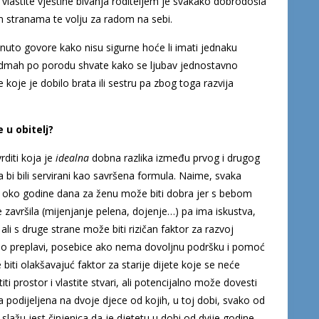
e vlastite vještine bivanja roditeljem je svakako dobrodošla
im stranama te volju za radom na sebi.
inuto govore kako nisu sigurne hoće li imati jednaku
li odmah po porodu shvate kako se ljubav jednostavno
 koje je dobilo brata ili sestru pa zbog toga razvija
 u obitelj?
rditi koja je
idealna
dobna razlika između prvog i drugog
da bi bili servirani kao savršena formula. Naime, svaka
ka oko godine dana za ženu može biti dobra jer s bebom
 završila (mijenjanje pelena, dojenje…) pa ima iskustva,
ali s druge strane može biti rizičan faktor za razvoj
o preplavi, posebice ako nema dovoljnu podršku i pomoć
biti olakšavajuć faktor za starije dijete koje se neće
iti prostor i vlastite stvari, ali potencijalno može dovesti
a podijeljena na dvoje djece od kojih, u toj dobi, svako od
slažu jest činjenica da je djetetu u dobi od dvije godine