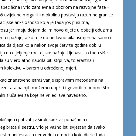
b specifična i vrlo zahtjevna s obzirom na razvojne faze –
još uvijek ne mogu ili im okolina postavlja razumne granice
racijske anksioznosti koja je tada još prisutna,
grozu jer imaju dojam da im novo dijete u obitelji oduzima
na i pažnje, a koja je do nedavno bila usmjerena samo i
enica da djeca koja nakon svoje četvrte godine dobiju
 na dijeljenje roditeljske pažnje i ljubavi i to tada više
 vjerojatno naučila biti strpljiva, tolerantna i
m kolektivu – barem u određenoj mjeri.
m kad znanstveno istraživanje ispravnim metodama na
ezultata pa njih možemo uopćiti i govoriti o onome što
alni slučajevi za koje ne vrijedi sve navedeno.
ičajen i prihvatljiv širok spektar ponašanja i
brata ili sestru. Vrlo je važno biti svjestan da svako
 jest manifestacija neugodnih emocija koje dijete tada