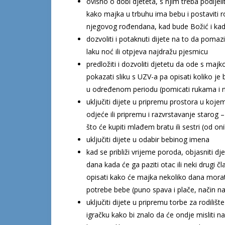
ovisno o dobi djeteta, s njim treba podijel
kako majka u trbuhu ima bebu i postaviti ro
njegovog rođendana, kad bude Božić i kad će
dozvoliti i potaknuti dijete na to da pomazi
laku noć ili otpjeva najdražu pjesmicu
predložiti i dozvoliti djetetu da ode s maj
pokazati sliku s UZV-a pa opisati koliko j
u određenom periodu (pomicati rukama i n
uključiti dijete u pripremu prostora u koje
odjeće ili pripremu i razvrstavanje starog
što će kupiti mlađem bratu ili sestri (od oni
uključiti dijete u odabir bebinog imena
kad se približi vrijeme poroda, objasniti dje
dana kada će ga paziti otac ili neki drugi čla
opisati kako će majka nekoliko dana morati 
potrebe bebe (puno spava i plače, način na 
uključiti dijete u pripremu torbe za rodilište
igračku kako bi znalo da će ondje misliti n