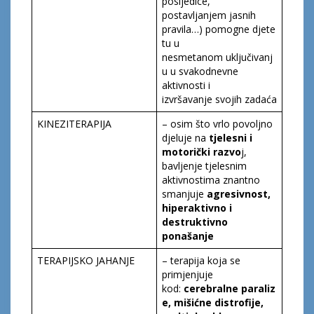
posljedice,
postavljanjem jasnih
pravila…) pomogne djete
tu u
nesmetanom uključivanj
u u svakodnevne
aktivnosti i
izvršavanje svojih zadaća
KINEZITERAPIJA
– osim što vrlo povoljno
djeluje na
tjelesni i
motorički razvo
j,
bavljenje tjelesnim
aktivnostima znantno
smanjuje
agresi
vnost,
hiperaktivno
i
destruktivno
ponašanje
TERAPIJSKO JAHANJE
– terapija koja se
primjenjuje
kod:
cerebraln
e
paraliz
e
, mišićn
e
distrofij
e
,