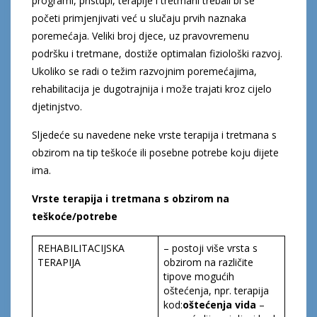
programi, pristupi, terapije i tretmani trebali bi se
početi primjenjivati već u slučaju prvih naznaka
poremećaja. Veliki broj djece, uz pravovremenu
podršku i tretmane, dostiže optimalan fiziološki razvoj.
Ukoliko se radi o težim razvojnim poremećajima,
rehabilitacija je dugotrajnija i može trajati kroz cijelo
djetinjstvo.
Sljedeće su navedene neke vrste terapija i tretmana s
obzirom na tip teškoće ili posebne potrebe koju dijete
ima.
Vrste terapija i tretmana s obzirom na
teškoće/potrebe
REHABILITACIJSKA
– postoji više vrsta s
TERAPIJA
obzirom na različite
tipove mogućih
oštećenja, npr. terapija
kod:
oštećenj
a
vida
–