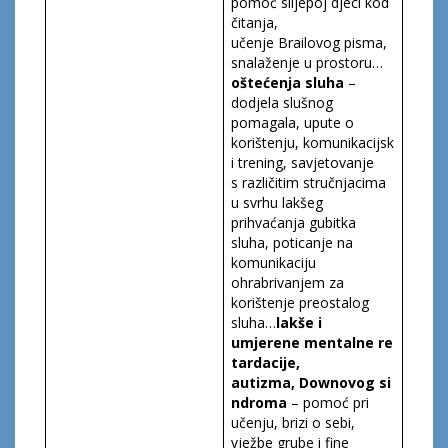
pomoć slijepoj djeci kod
čitanja,
učenje Brailovog pisma,
snalaženje u prostoru…
oštećenja sluha
–
dodjela slušnog
pomagala, upute o
korištenju, komunikacijsk
i trening, savjetovanje
s različitim stručnjacima
u svrhu lakšeg
prihvaćanja gubitka
sluha, poticanje na
komunikaciju
ohrabrivanjem za
korištenje preostalog
sluha…
lakš
e
i
umjeren
e
mentaln
e
re
tardacij
e,
a
utiz
ma,
Downo
vog
si
ndrom
a
– pomoć pri
učenju, brizi o sebi,
vježbe grube i fine