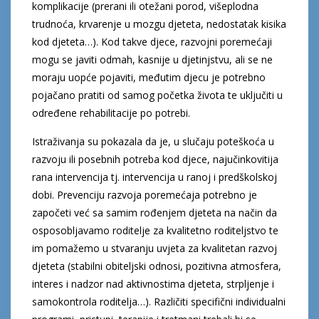
komplikacije (prerani ili otežani porod, višeplodna
trudnoća, krvarenje u mozgu djeteta, nedostatak kisika
kod djeteta…). Kod takve djece, razvojni poremećaji
mogu se javiti odmah, kasnije u djetinjstvu, ali se ne
moraju uopće pojaviti, međutim djecu je potrebno
pojačano pratiti od samog početka života te uključiti u
određene rehabilitacije po potrebi.
Istraživanja su pokazala da je, u slučaju poteškoća u
razvoju ili posebnih potreba kod djece, najučinkovitija
rana intervencija tj. intervencija u ranoj i predškolskoj
dobi. Prevenciju razvoja poremećaja potrebno je
započeti već sa samim rođenjem djeteta na način da
osposobljavamo roditelje za kvalitetno roditeljstvo te
im pomažemo u stvaranju uvjeta za kvalitetan razvoj
djeteta (stabilni obiteljski odnosi, pozitivna atmosfera,
interes i nadzor nad aktivnostima djeteta, strpljenje i
samokontrola roditelja…). Različiti specifični individualni