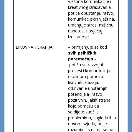
vještina komunikacije i
kreativnog izražavanja-
potiče opuštanje, razvoj
komunikacijskih vještina,
umanjuje stres, mišićnu
napetost i osjećaj
izoliranosti
LIKOVNA TERAPIJA
– primjenjuje se kod
svih psihičkih
poremećaja
–
potiču se razvojni
procesi i komunikacija s
okolinom pomoću
likovnih izražaja.-
otkrivanje unutarnjih
potencijala- razvoj
pozitivnih, jakih strana
koje pomažu da
se dijete suoči s
problemima, sagleda ih u
novom svjetlu, bolje
razumije i s njima se nosi