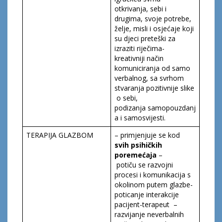
otkrivanja, sebi i
drugima, svoje potrebe,
želje, misli i osjećaje koji
su djeci preteški za
izraziti riječima-
kreativniji način
komuniciranja od samo
verbalnog, sa svrhom
stvaranja pozitivnije slike
o sebi,
podizanja samopouzdanj
a i samosvijesti.
TERAPIJA GLAZBOM
– primjenjuje se kod
svih psihičkih
poremećaja
–
potiču se razvojni
procesi i komunikacija s
okolinom putem glazbe-
poticanje interakcije
pacijent-terapeut –
razvijanje neverbalnih