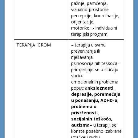
pažnje, pamćenja,
vizualno-prostorne
percepcije, koordinacije,
orijentacije,
motorike…- individualni
terapijski program
TERAPIJA IGROM
– terapija u svrhu
preveniranja ili
riješavanja
psihosocijalnih teškoća-
primjenjuje se u slučaju
socio-
emocionalnih problema
poput: a
nksioznosti,
depresije, poremećaja
u ponašanju,
ADHD
-a
,
problem
a
u
privrženosti,
socijaln
ih
teškoć
a
,
autizma
– u terapiji se
koriste posebno izabrane
igračkeu svrhu