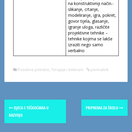
na konstruktivniji način.-
slikanje, crtanje,
modeliranje, igra, pokret,
govor tijela, glasanje,
igranje uloga, različite
projektivne tehnike –
tehnike kojima se lakše
izraziti nego samo
verbalno
Posebne potrebe
,
Terapije i tretmani
permalink
DJECA S TEŠKOĆAMA U
PRIPREMA ZA ŠKOLU
RAZVOJU