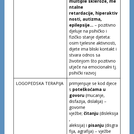
multipl
e
skleroz
e
,
me
ntalne
retardacije,
hiperaktiv
nost
i
,
autizma,
epilepsi
je…
– pozitivno
djeluje na psihičko i
fizičko stanje djeteta:
osim tjelesne aktivnosti,
dijete ima bliski kontakt i
stvara odnos sa
životinjom što pozitivno
utječe na emocionalni tj.
psihički razvoj
LOGOPEDSKA TERAPIJA
primjenjuje se kod djece
s
poteškoćama u
govoru
(mucanje,
disfazija, dislalija) –
govorne
vježbe;
čitanju
(disleksija
,
aleksija) i
pisanju
(disgra
fija, agrafija) – vježbe