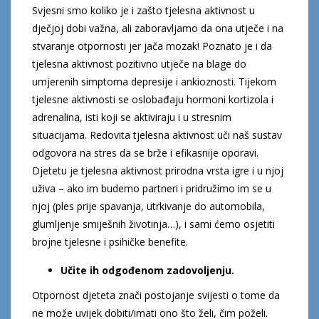
Svjesni smo koliko je i zašto tjelesna aktivnost u
dječjoj dobi važna, ali zaboravljamo da ona utječe i na
stvaranje otpornosti jer jača mozak! Poznato je i da
tjelesna aktivnost pozitivno utječe na blage do
umjerenih simptoma depresije i ankioznosti. Tijekom
tjelesne aktivnosti se oslobađaju hormoni kortizola i
adrenalina, isti koji se aktiviraju i u stresnim
situacijama. Redovita tjelesna aktivnost uči naš sustav
odgovora na stres da se brže i efikasnije oporavi.
Djetetu je tjelesna aktivnost prirodna vrsta igre i u njoj
uživa – ako im budemo partneri i pridružimo im se u
njoj (ples prije spavanja, utrkivanje do automobila,
glumljenje smiješnih životinja…), i sami ćemo osjetiti
brojne tjelesne i psihičke benefite.
Učite ih odgođenom zadovoljenju.
Otpornost djeteta znači postojanje svijesti o tome da
ne može uvijek dobiti/imati ono što želi, čim poželi.