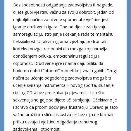
Bez sposobnosti odgađanja zadovoljstva ili nagrade,
dijete gubi vještinu važnu za svoju dobrobit. Jedan od
najboljih načina za učenje spomenute vještine jest
igranje društvenih igara. One od djece zahtijevaju
samoregulaciju, strpljenje i čekanje reda te mentalnu
fleksibilnost. U takvim igrama vježbaju prefrontalni
korteks mozga, racionalni dio mozga koji upravlja
donošenjem odluka, emocionalnu regulaciju i
otpornost. Društvene igre i nama daju priliku da
budemo dobri i “otporni” modeli koji znaju gubiti. Drugi
načini za učenje odgođenog zadovoljstva mogu biti
učenje sviranja instrumenta ili novog sporta, slušanje
cijelog CD-a bez preskakanja pjesama – bilo što
sekvencijalno gdje se dijete uči strpljenju. Očekivano je
i zdravo da pritom doživljava frustraciju. Upravo je zato
važno pružiti im slična iskustva jer bez njih ne bi imali
priliku usvajati vještinu odgađanja trenutnog
zadovoljenja i otpornosti.