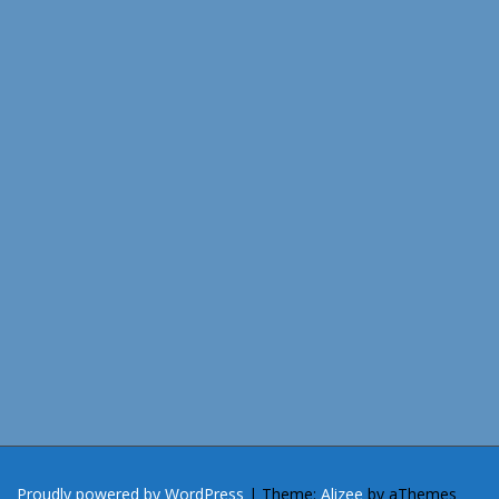
Proudly powered by WordPress
|
Theme:
Alizee
by aThemes