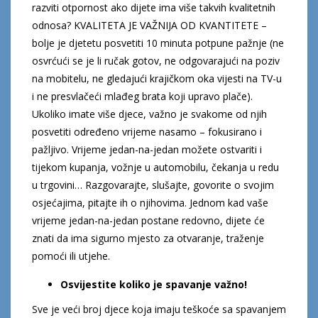
razviti otpornost ako dijete ima više takvih kvalitetnih
odnosa? KVALITETA JE VAŽNIJA OD KVANTITETE –
bolje je djetetu posvetiti 10 minuta potpune pažnje (ne
osvrćući se je li ručak gotov, ne odgovarajući na poziv
na mobitelu, ne gledajući krajičkom oka vijesti na TV-u
i ne presvlačeći mlađeg brata koji upravo plače).
Ukoliko imate više djece, važno je svakome od njih
posvetiti određeno vrijeme nasamo – fokusirano i
pažljivo. Vrijeme jedan-na-jedan možete ostvariti i
tijekom kupanja, vožnje u automobilu, čekanja u redu
u trgovini… Razgovarajte, slušajte, govorite o svojim
osjećajima, pitajte ih o njihovima. Jednom kad vaše
vrijeme jedan-na-jedan postane redovno, dijete će
znati da ima sigurno mjesto za otvaranje, traženje
pomoći ili utjehe.
Osvijestite koliko je spavanje važno!
Sve je veći broj djece koja imaju teškoće sa spavanjem