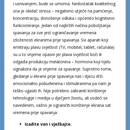
i usnivanjem, bude se umorna. Nedostatak kvalitetnog
sna je okidač stresa – negativno utječe na pamćenje,
koncentraciju, donošenje odluka i općenito kognitivno
funkcioniranje. Jedan od najbržih načina poboljšanja
spavanja za sve jest ograničavanje vremena
izloženosti ekranima prije spavanja. Svi aparati koji
emitiraju plavu svjetlost (TV, mobitel, tablet, računala)
su u to vrijeme opasni jer plava svjetlost koči ili
odgađa produkciju melatonina – hormona koji tijelu
signalizira da je vrijeme za spavanje. Suprotno tome,
gledanje u ekrane prije spavanja nas i djecu drži
emocionalno pobuđenima i stimuliranima pa nam je
teško ugasiti ih. Nije potrebno zabraniti korištenje
tehnologije i medija u dječjem životu, ali vodeći se
navedenim, važno je ograničiti korištenje ekrana sat
vremena prije spavanja.
Izađite van i vježbajte.