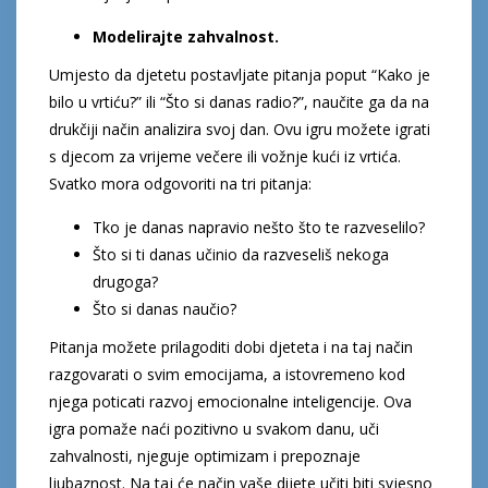
Modelirajte zahvalnost.
Umjesto da djetetu postavljate pitanja poput “Kako je
bilo u vrtiću?” ili “Što si danas radio?”, naučite ga da na
drukčiji način analizira svoj dan. Ovu igru možete igrati
s djecom za vrijeme večere ili vožnje kući iz vrtića.
Svatko mora odgovoriti na tri pitanja:
Tko je danas napravio nešto što te razveselilo?
Što si ti danas učinio da razveseliš nekoga
drugoga?
Što si danas naučio?
Pitanja možete prilagoditi dobi djeteta i na taj način
razgovarati o svim emocijama, a istovremeno kod
njega poticati razvoj emocionalne inteligencije. Ova
igra pomaže naći pozitivno u svakom danu, uči
zahvalnosti, njeguje optimizam i prepoznaje
ljubaznost. Na taj će način vaše dijete učiti biti svjesno