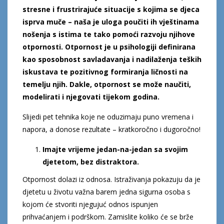
stresne i frustrirajuće situacije s kojima se djeca
isprva muče – naša je uloga poučiti ih vještinama
nošenja s istima te tako pomoći razvoju njihove
otpornosti. Otpornost je u psihologiji definirana
kao sposobnost savladavanja i nadilaženja teških
iskustava te pozitivnog formiranja ličnosti na
temelju njih. Dakle, otpornost se može naučiti,
modelirati i njegovati tijekom godina.
Slijedi pet tehnika koje ne oduzimaju puno vremena i
napora, a donose rezultate – kratkoročno i dugoročno!
Imajte vrijeme jedan-na-jedan sa svojim
djetetom, bez distraktora.
Otpornost dolazi iz odnosa. Istraživanja pokazuju da je
djetetu u životu važna barem jedna sigurna osoba s
kojom će stvoriti njegujuć odnos ispunjen
prihvaćanjem i podrškom. Zamislite koliko će se brže