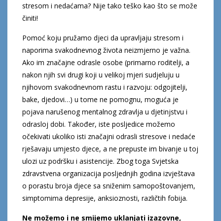
stresom i nedaćama? Nije tako teško kao što se može
činiti!
Pomoć koju pružamo djeci da upravljaju stresom i
naporima svakodnevnog života neizmjerno je važna.
Ako im značajne odrasle osobe (primarno roditelji, a
nakon njih svi drugi koji u velikoj mjeri sudjeluju u
njihovom svakodnevnom rastu i razvoju: odgojitelji,
bake, djedovi…) u tome ne pomognu, moguća je
pojava narušenog mentalnog zdravlja u djetinjstvu i
odrasloj dobi. Također, iste posljedice možemo
očekivati ukoliko isti značajni odrasli stresove i nedaće
rješavaju umjesto djece, a ne prepuste im bivanje u toj
ulozi uz podršku i asistencije. Zbog toga Svjetska
zdravstvena organizacija posljednjih godina izvještava
o porastu broja djece sa sniženim samopoštovanjem,
simptomima depresije, anksioznosti, različtih fobija.
Ne možemo i ne smijemo uklanjati izazovne,