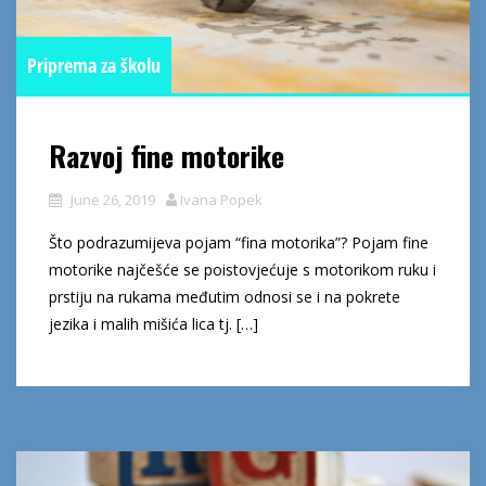
Priprema za školu
Razvoj fine motorike
June 26, 2019
Ivana Popek
Što podrazumijeva pojam “fina motorika”? Pojam fine
motorike najčešće se poistovjećuje s motorikom ruku i
prstiju na rukama međutim odnosi se i na pokrete
jezika i malih mišića lica tj. […]