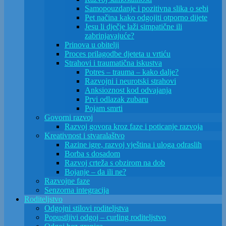
Samopouzdanje i pozitivna slika o sebi
Pet načina kako odgojiti otporno dijete
Jesu li dječje laži simpatične ili
zabrinjavajuće?
Prinova u obitelji
Proces prilagodbe djeteta u vrtiću
Strahovi i traumatična iskustva
Potres – trauma – kako dalje?
Razvojni i neurotski strahovi
Anksioznost kod odvajanja
Prvi odlazak zubaru
Pojam smrti
Govorni razvoj
Razvoj govora kroz faze i poticanje razvoja
Kreativnost i stvaralaštvo
Razine igre, razvoj vještina i uloga odraslih
Borba s dosadom
Razvoj crteža s obzirom na dob
Bojanje – da ili ne?
Razvojne faze
Senzorna integracija
Roditeljstvo
Odgojni stilovi roditeljstva
Popustljivi odgoj – curling roditeljstvo