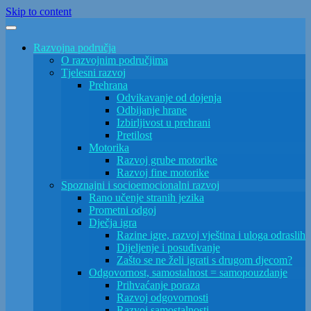
Skip to content
Razvojna područja
O razvojnim područjima
Tjelesni razvoj
Prehrana
Odvikavanje od dojenja
Odbijanje hrane
Izbirljivost u prehrani
Pretilost
Motorika
Razvoj grube motorike
Razvoj fine motorike
Spoznajni i socioemocionalni razvoj
Rano učenje stranih jezika
Prometni odgoj
Dječja igra
Razine igre, razvoj vještina i uloga odraslih
Dijeljenje i posuđivanje
Zašto se ne želi igrati s drugom djecom?
Odgovornost, samostalnost = samopouzdanje
Prihvaćanje poraza
Razvoj odgovornosti
Razvoj samostalnosti