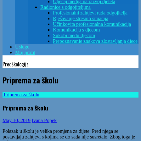
Utjecaj medija na razvoj djeteta
Radionice s odgojiteljima
Profesionalni zahtjevi rada odgojitelja
Rješavanje stresnih situacija
Učinkovita profesionalna komunikacija
Komunikacija s djecom
Sukobi među djecom
Prepoznavanje znakova zlostavljanja djece
Usluge
Moj profil
Predškologija
Priprema za školu
Priprema za školu
Priprema za školu
May 10, 2019
Ivana Popek
Polazak u školu je velika promjena za dijete. Pred njega se
postavljaju zahtjevi s kojima se do sada nije susretalo. Zbog toga je