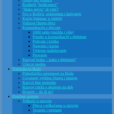
Odgoj bez granica
Roditelji “helikopteri”
“Baka servis“ ili vrtić?
Sve o Božiću, poklonima i darivanju
Kućni ljubimac u obitelji
Važnost čitanja djeci
Komunikacija s djecom
1000 zašto (možda i više)
Poruke u komunikaciji s djetetom
Pohvala i kritika
Nagrada i kazna
Tjelesno kažnjavanje
Psovanje
Razvod braka – kako s djetetom?
Utjecaj medija
Priprema za školu
Psihofizička spremnost za školu
Usvajanje vještina čitanja i pisanja
Razvoj fine motorike
Razvoj crteža s obzirom na dob
Bojanje – da ili ne?
Posebne potrebe
Teškoće u razvoju
Djeca s teškoćama u razvoju
Terapije i tretmani