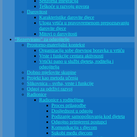
Senzorna integracija
Teškoće u razvoju govora
Darovitost
Karakteristike darovite djece
Uloga vrtića u pravovremenom prepoznavanju
darovite djece
Mitovi o darovitosti
“Rezervirano” za odgojitelje
Prostorno-materijalni kontekst
Organizacija sobe dnevnog boravka u vrtiću
Vrste i funkcije centara aktivnosti
Vrtićki pano u službi djeteta, roditelja i
odgojitelja
Dobno mješovite skupine
Projekt kao metoda učenja
Slikovnica – svrha, vrste i funkcije
Odgoj za održivi razvoj
Radionice
Radionice s roditeljima
Proces prilagodbe
Dosljednost u odgoju
Podizanje samopoštovanja kod djeteta
Odgojno primjereni postupci
Komunikacija s djecom
Sukobi među djecom